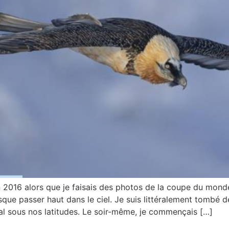
016 alors que je faisais des photos de la coupe du monde
sque passer haut dans le ciel. Je suis littéralement tombé d
yal sous nos latitudes. Le soir-même, je commençais […]