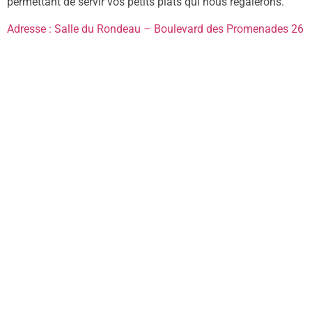
permettant de servir vos petits plats qui nous régalerons.
Adresse : Salle du Rondeau – Boulevard des Promenades 26